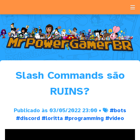
Slash Commands são
RUINS?
Publicado às 03/05/2022 23:00 •
#bots
#discord
#loritta
#programming
#video