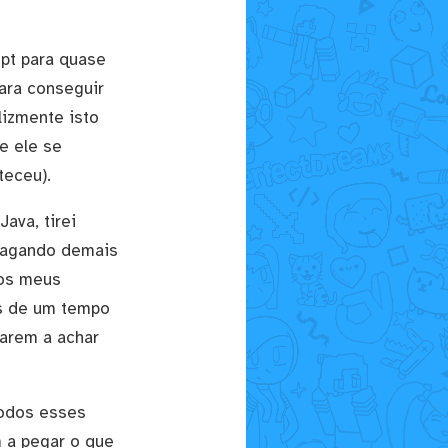
pt para quase
ara conseguir
lizmente isto
e ele se
teceu).
ava, tirei
 lagando demais
 os meus
s de um tempo
çarem a achar
 todos esses
 a pegar o que