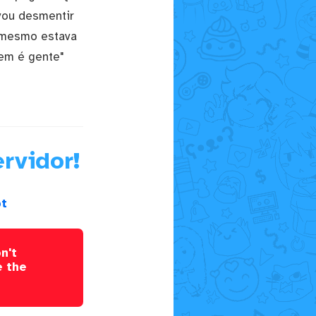
 vou desmentir
u mesmo estava
nem é gente"
rvidor!
pt
n't
e the