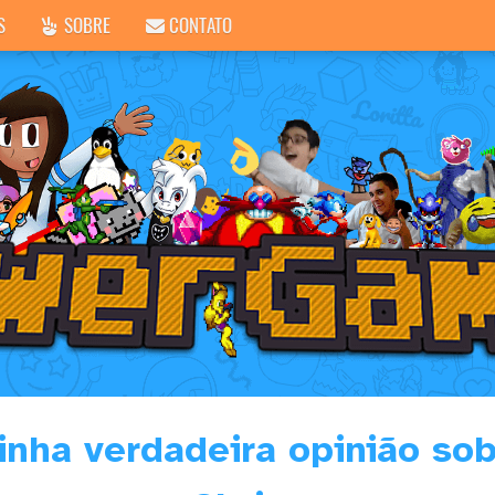
S
SOBRE
CONTATO
inha verdadeira opinião sob