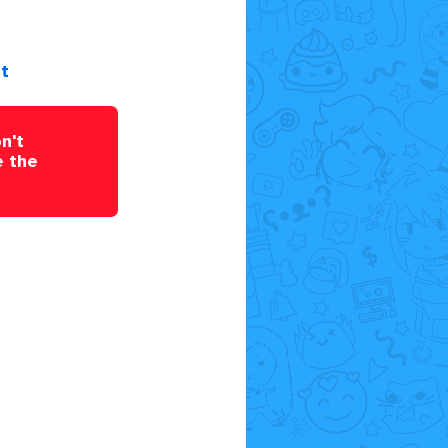
pt
n't
e the