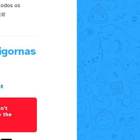
todos os
il!
igornas
pt
n't
e the