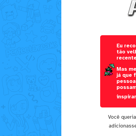
Eu rec
tão ve
recente
Mas mes
já que 
pessoas
possam 
inspira
Você queria
adicionass