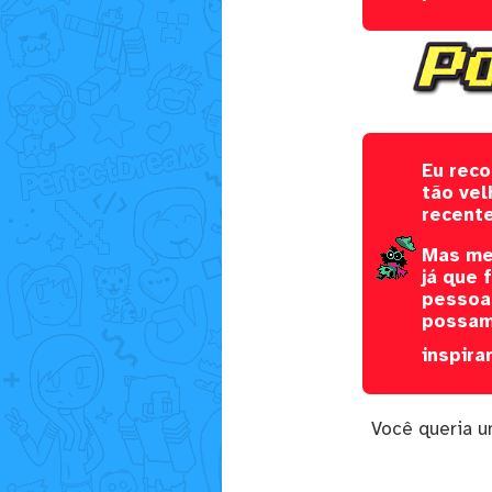
Eu rec
tão ve
recente
Mas mes
já que 
pessoas
possam 
inspira
Você queria 