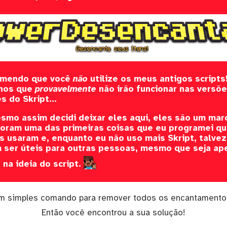
omendo que você
não
utilize os meus antigos scripts
lhos que
provavelmente
não irão funcionar nas versõ
s do Skript...
mo assim decidi deixar eles aqui, eles são um marc
foram uma das primeiras coisas que eu programei qu
 usaram e, enquanto eu não uso mais Skript, talvez
ser úteis para outras pessoas, mesmo que seja ap
r na ideia do script.
um simples comando para remover todos os encantamento
Então você encontrou a sua solução!