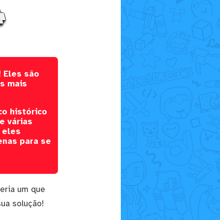
! Eles são
es mais
o histórico
e várias
 eles
enas para se
ueria um que
ua solução!