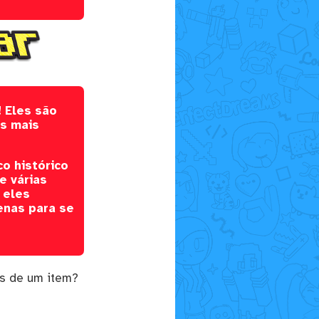
! Eles são
es mais
o histórico
e várias
 eles
enas para se
s de um item?