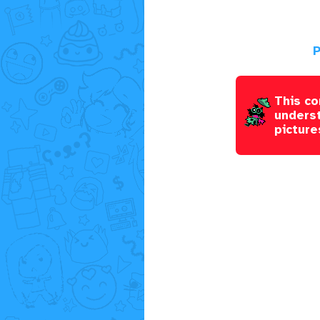
P
This co
underst
picture