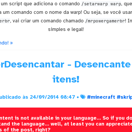
 um script que adiciona o comando
, qu
/setarwarp warp
ria um comando com o nome da warp! Ou seja, se você usa
, vai criar um comando chamado
! I
erbr
/mrpowergamerbr
simples e legal!
ndo! »
rDesencantar - Desencante
itens!
ublicado às 24/09/2014 08:47 •
#minecraft
#skri
ntent is not available in your language... So if you do
and the language... well, at least you can appreciat
s of the post, right?