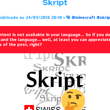
Skript
ublicado às 24/03/2018 20:10 •
#minecraft
#skri
ntent is not available in your language... So if you do
and the language... well, at least you can appreciat
s of the post, right?