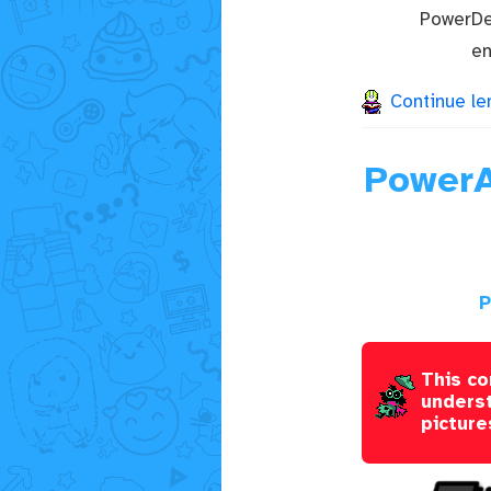
PowerDe
en
Continue le
PowerA
P
This co
underst
picture