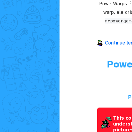
PowerWarps é
warp, ele c
mrpowergam
Continue le
Powe
P
This co
underst
picture