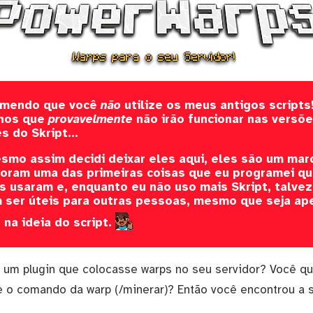
omendo que você
não
utilize os meus antigos scripts
lhos que
provavelmente
não irão funcionar nas versõ
s do Skript...
mo assim decidi deixar eles aqui, eles são um marc
foram uma das primeiras coisas que eu programei qu
 usaram e, enquanto eu não uso mais Skript, talvez
ser úteis para outras pessoas, mesmo que seja ap
r na ideia do script.
 um plugin que colocasse warps no seu servidor? Você q
e o comando da warp (/minerar)? Então você encontrou a s