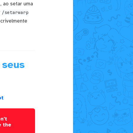
e, ao setar uma
r
/setarwarp
ncrivelmente
 seus
pt
n't
e the