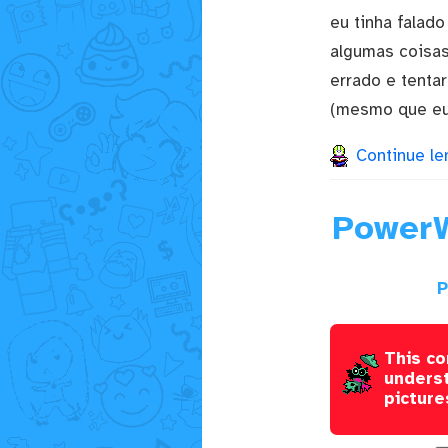
eu tinha falad
algumas coisas
errado e tenta
(mesmo que eu 
Continue le
PowerW
P
This co
underst
picture