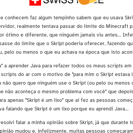
e conhecem faz algum tempinho sabem que eu usava Skri
rvidor, realmente tentava passar do limite do Minecraft p
or ótimo e diferente, que ninguém jamais viu antes... Infe
sasse do limite que o Skript poderia oferecer, fazendo qu
ou, pelo ou menos o que eu achava na época que isto acon
" a aprender Java para refazer todos os meus scripts em J
scripts do ar com o motivo de "para mim o Skript estava
eu não quero que ninguém use o Skript (ou pelo ou menos
que não aconteça o mesmo problema com você" que depoi
ara apenas "Skript é um lixo" que aí fez as pessoas come
a falando que Skript é um lixo porque eu aprendi Java...
esolvi falar a minha opinião sobre Skript, já que durante
pinião mudou e, infelizmente, muitas pessoas começaram