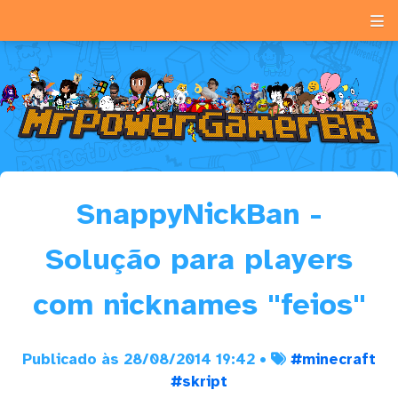
SnappyNickBan -
Solução para players
com nicknames "feios"
Publicado às 28/08/2014 19:42 •
#minecraft
#skript