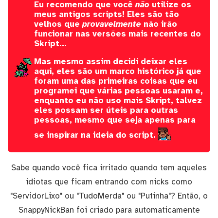
Eu recomendo que você
não
utilize os
meus antigos scripts! Eles são tão
velhos que
provavelmente
não irão
funcionar nas versões mais recentes do
Skript...
Mas mesmo assim decidi deixar eles
aqui, eles são um marco histórico já que
foram uma das primeiras coisas que eu
programei que várias pessoas usaram e,
enquanto eu não uso mais Skript, talvez
eles possam ser úteis para outras
pessoas, mesmo que seja apenas para
se inspirar na ideia do script.
Sabe quando você fica irritado quando tem aqueles
idiotas que ficam entrando com nicks como
"ServidorLixo" ou "TudoMerda" ou "Putinha"? Então, o
SnappyNickBan foi criado para automaticamente